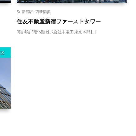
新宿駅
,
西新宿駅
住友不動産新宿ファーストタワー
3階 4階 5階 6階 株式会社中電工 東京本部 […]
田区