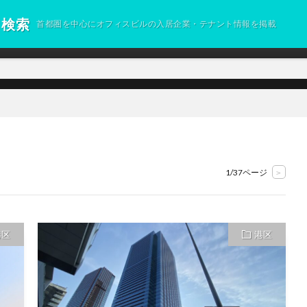
ト検索
首都圏を中心にオフィスビルの入居企業・テナント情報を掲載
1/37ページ
>
港区
港区