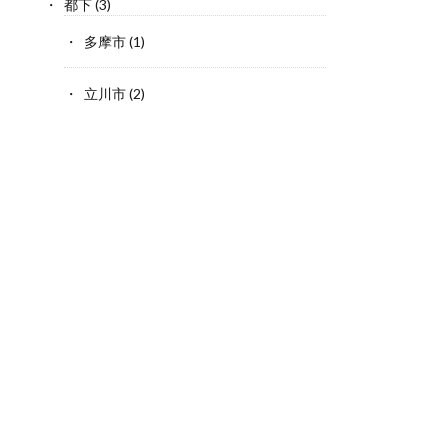
都下
(3)
多摩市
(1)
立川市
(2)