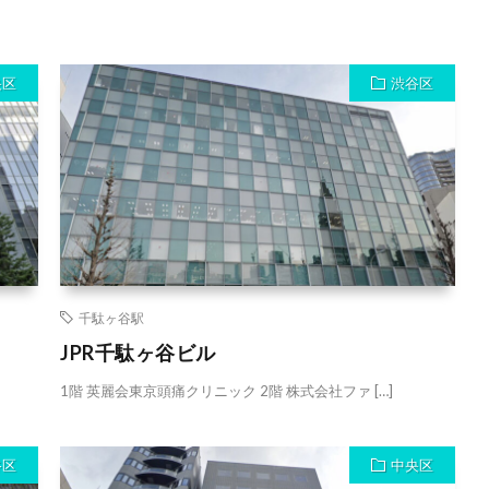
央区
渋谷区
千駄ヶ谷駅
JPR千駄ヶ谷ビル
1階 英麗会東京頭痛クリニック 2階 株式会社ファ […]
谷区
中央区