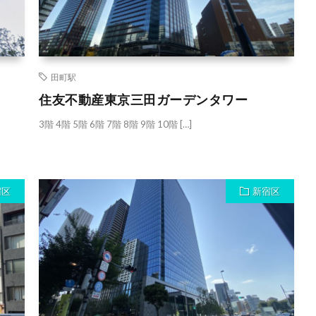
田町駅
住友不動産東京三田ガーデンタワー
3階 4階 5階 6階 7階 8階 9階 10階 […]
宿区
新宿区