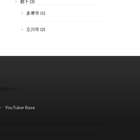
都下
(3)
多摩市
(1)
立川市
(2)
関連サイト
YouTuber Base