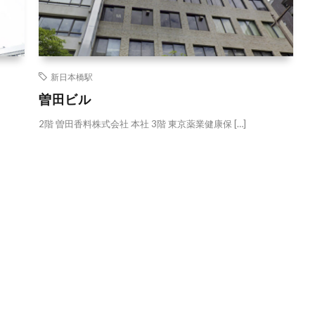
新日本橋駅
曽田ビル
2階 曽田香料株式会社 本社 3階 東京薬業健康保 […]