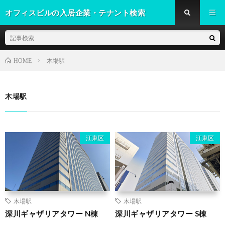
オフィスビルの入居企業・テナント検索
木場駅
HOME
木場駅
江東区
江東区
木場駅
木場駅
深川ギャザリアタワー N棟
深川ギャザリアタワー S棟