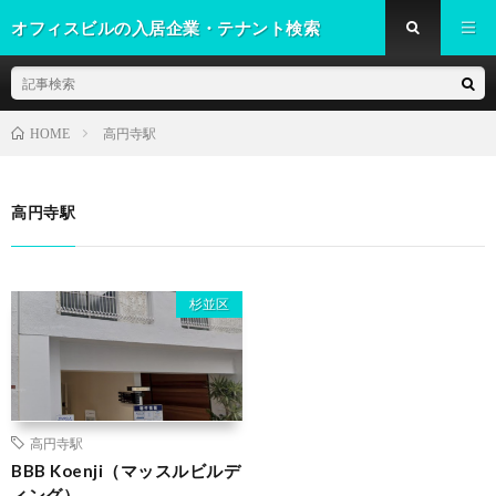
オフィスビルの入居企業・テナント検索
高円寺駅
HOME
高円寺駅
杉並区
高円寺駅
BBB Koenji（マッスルビルデ
ィング）