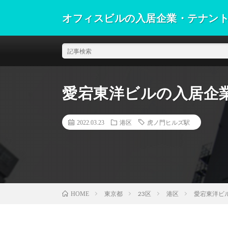
オフィスビルの入居企業・テナン
愛宕東洋ビルの入居企
2022.03.23
港区
虎ノ門ヒルズ駅
東京都
23区
港区
愛宕東洋ビ
HOME