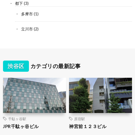
都下
(3)
多摩市
(1)
立川市
(2)
渋谷区
カテゴリの最新記事
千駄ヶ谷駅
原宿駅
JPR千駄ヶ谷ビル
神宮前１２３ビル