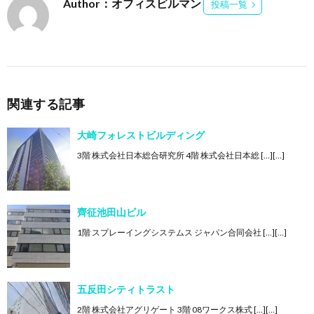
Author：オフィスビルマン
投稿一覧
関連する記事
大崎フォレストビルディング
3階 株式会社日本総合研究所 4階 株式会社日本総 […][…]
齊征池田山ビル
1階 スプレーイングシステムス ジャパン合同会社 […][…]
五反田シティトラスト
2階 株式会社アグリゲート 3階 08ワークス株式 […][…]