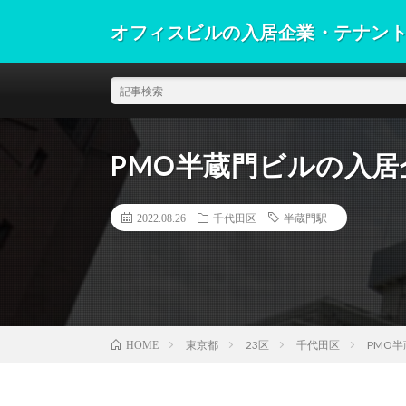
オフィスビルの入居企業・テナン
PMO半蔵門ビルの入
2022.08.26
千代田区
半蔵門駅
東京都
23区
千代田区
PMO
HOME