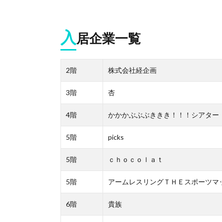
入
居企業一覧
2階
株式会社経企画
3階
杏
4階
かかかぶぶぶききき！！！シアター
5階
picks
5階
ｃｈｏｃｏｌａｔ
5階
アームレスリングＴＨＥスポーツマ
6階
貴族