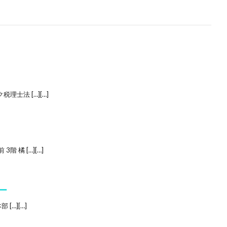
理士法 […][…]
 橘 […][…]
ー
[…][…]