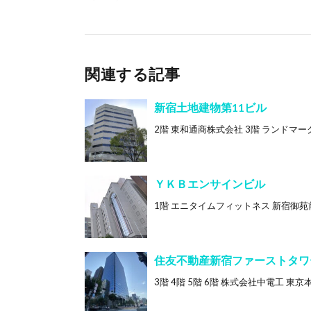
関連する記事
新宿土地建物第11ビル
2階 東和通商株式会社 3階 ランドマーク税
ＹＫＢエンサインビル
1階 エニタイムフィットネス 新宿御苑前 3階
住友不動産新宿ファーストタワ
3階 4階 5階 6階 株式会社中電工 東京本部 