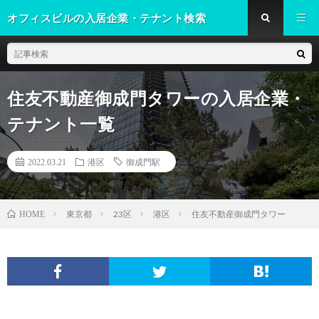
オフィスビルの入居企業・テナント検索
住友不動産御成門タワーの入居企業・
テナント一覧
2022.03.21
港区
御成門駅
東京都
23区
港区
住友不動産御成門タワー
HOME