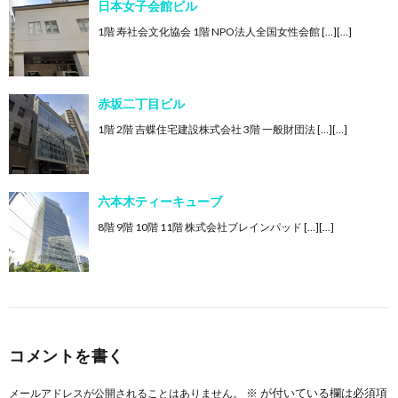
日本女子会館ビル
1階 寿社会文化協会 1階 NPO法人全国女性会館 […][…]
赤坂二丁目ビル
1階 2階 吉蝶住宅建設株式会社 3階 一般財団法 […][…]
六本木ティーキューブ
8階 9階 10階 11階 株式会社ブレインパッド […][…]
コメントを書く
※
が付いている欄は必須項
メールアドレスが公開されることはありません。