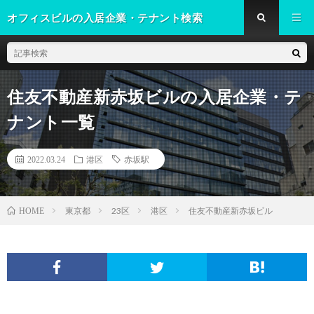
オフィスビルの入居企業・テナント検索
住友不動産新赤坂ビルの入居企業・テ
ナント一覧
2022.03.24
港区
赤坂駅
東京都
23区
港区
住友不動産新赤坂ビル
HOME