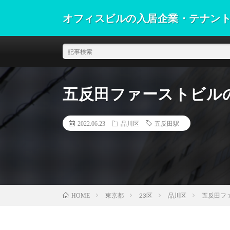
オフィスビルの入居企業・テナン
五反田ファーストビル
2022.06.23
品川区
五反田駅
東京都
23区
品川区
五反田フ
HOME