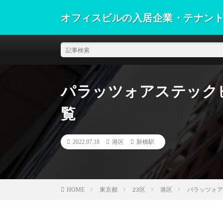
オフィスビルの入居企業・テナン
パラッツォアステック
覧
2022.07.18
港区
新橋駅
東京都
23区
港区
パラッツォア
HOME